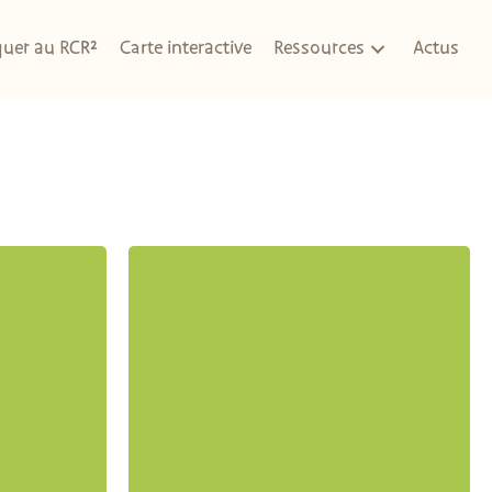
quer au RCR²
Carte interactive
Ressources
Actus