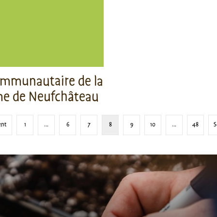
ommunautaire de la
 de Neufchâteau
ent
1
…
6
7
8
9
10
…
48
S