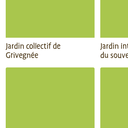
Jardin collectif de
Jardin in
Grivegnée
du souve