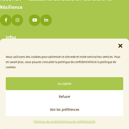
Résilience
Infos
Place de l'Ilon, 13 - 5000 Namur
Rue de la Madeleine, 51 - 1000 Bruxelles
Nous utilisons des cookies pour optimiser ce site web et notre service/nos services. Pour
0495 79 86 33 -
info@asblrcr.be
en savoir plus, vous pouvez consulter la politique de confidentialité et la politique de
cookies
S'abonner à la newsletter
Accepter
Refuser
Politique de confidentialité
Voir les préférences
© 2022 Réseau de Collectifs en Recherche de Résilience
Site web par
Cobea Coop
Politique de cookies
Politique de confidentialité