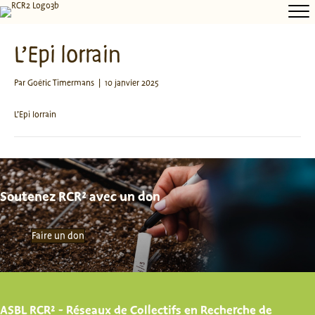
L’Epi lorrain
Par
Goéric Timermans
|
10 janvier 2025
L’Epi lorrain
Soutenez RCR² avec un don
Faire un don
ASBL RCR² - Réseaux de Collectifs en Recherche de