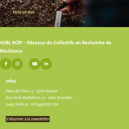
Faire un don
ASBL RCR² - Réseaux de Collectifs en Recherche de
Résilience
Infos
Place de l'Ilon, 13 - 5000 Namur
Rue de la Madeleine, 51 - 1000 Bruxelles
0495 79 86 33 -
info@asblrcr.be
S'abonner à la newsletter