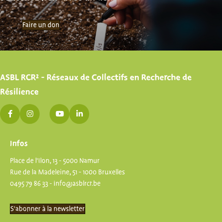
Faire un don
ASBL RCR² - Réseaux de Collectifs en Recherche de
Résilience
Infos
Place de l'Ilon, 13 - 5000 Namur
Rue de la Madeleine, 51 - 1000 Bruxelles
0495 79 86 33 -
info@asblrcr.be
S'abonner à la newsletter